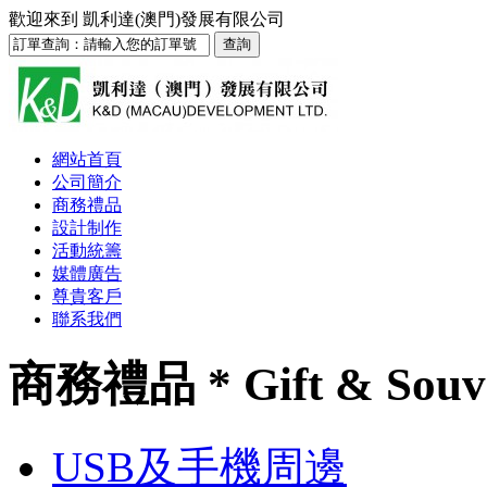
歡迎來到
凱利達(澳門)發展有限公司
網站首頁
公司簡介
商務禮品
設計制作
活動統籌
媒體廣告
尊貴客戶
聯系我們
商務禮品 * Gift & Souv
USB及手機周邊