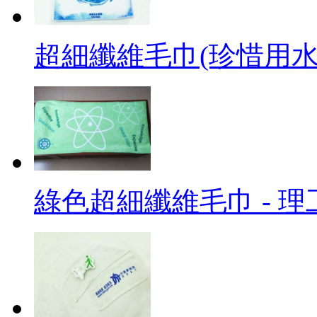
超細纖維毛巾(珍惜用水)
綠色超細纖維毛巾 - 