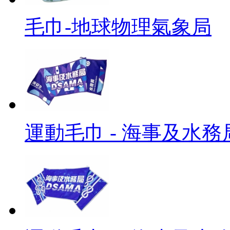
毛巾-地球物理氣象局
運動毛巾 - 海事及水務