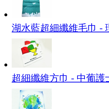
湖水藍超細纖維毛巾 -
超細纖維方巾 - 中葡護