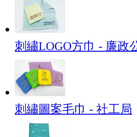
刺繡LOGO方巾 - 廉政
刺繡圖案毛巾 - 社工局