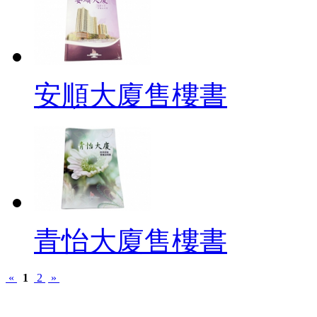
安順大廈售樓書
青怡大廈售樓書
«
1
2
»