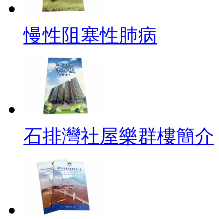
慢性阻塞性肺病
石排灣社屋樂群樓簡介