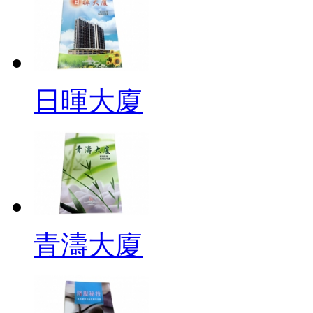
日暉大廈
青濤大廈