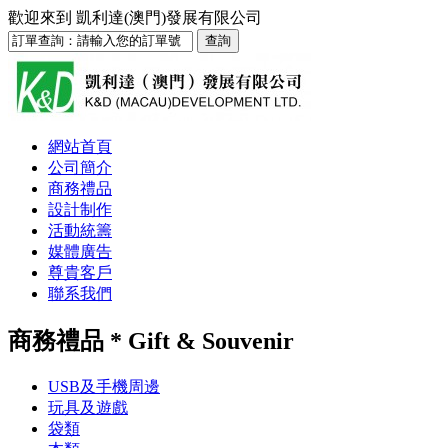
歡迎來到
凱利達(澳門)發展有限公司
網站首頁
公司簡介
商務禮品
設計制作
活動統籌
媒體廣告
尊貴客戶
聯系我們
商務禮品 * Gift & Souvenir
USB及手機周邊
玩具及遊戲
袋類