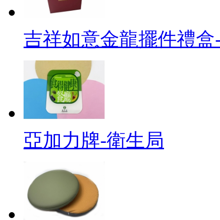
吉祥如意金龍擺件禮盒-
亞加力牌-衛生局