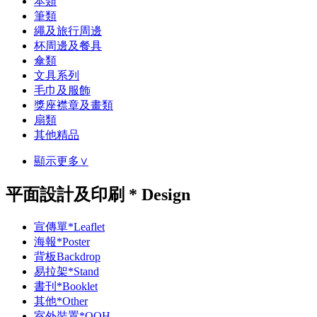
本類
筆類
繩及旅行周邊
杯周邊及餐具
傘類
文具系列
毛巾及服飾
獎座襟章及畫類
扇類
其他精品
顯示更多∨
平面設計及印刷 * Design
宣傳單*Leaflet
海報*Poster
背板Backdrop
易拉架*Stand
書刊*Booklet
其他*Other
室外裝置*OOH