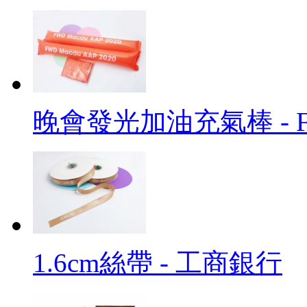
晚會發光加油充氣棒 - 
1.6cm絲帶 - 工商銀行