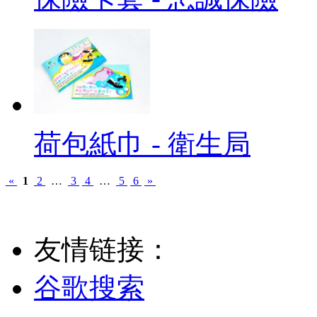
荷包紙巾 - 衛生局
«
1
2
…
3
4
…
5
6
»
友情链接：
谷歌搜索