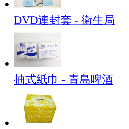
DVD連封套 - 衛生局
抽式紙巾 - 青島啤酒