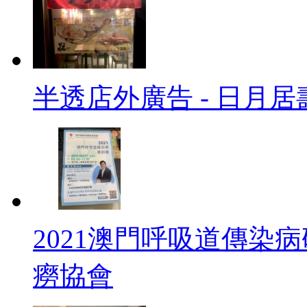
半透店外廣告 - 日月
2021澳門呼吸道傳染病
癆協會