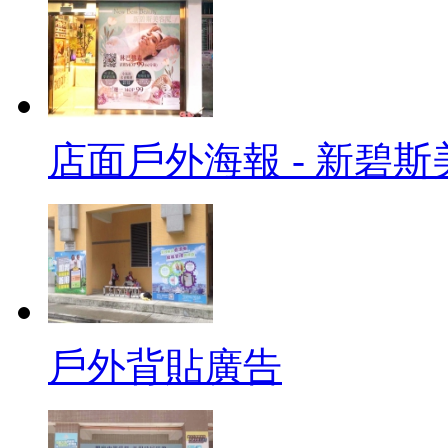
店面戶外海報 - 新碧
戶外背貼廣告