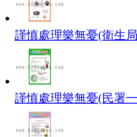
謹慎處理樂無憂(衛生局
謹慎處理樂無憂(民署一