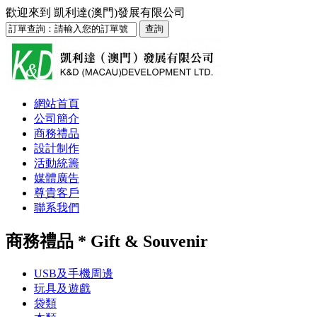
歡迎來到
凱利達(澳門)發展有限公司
網站首頁
公司簡介
商務禮品
設計制作
活動統籌
媒體廣告
尊貴客戶
聯系我們
商務禮品 * Gift & Souvenir
USB及手機周邊
玩具及遊戲
袋類