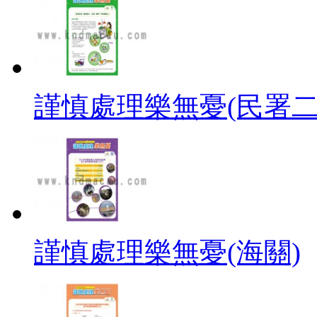
謹慎處理樂無憂(民署二
謹慎處理樂無憂(海關)