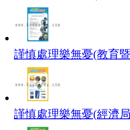
謹慎處理樂無憂(教育暨
謹慎處理樂無憂(經濟局