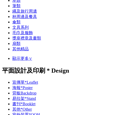
本類
筆類
繩及旅行周邊
杯周邊及餐具
傘類
文具系列
毛巾及服飾
獎座襟章及畫類
扇類
其他精品
顯示更多∨
平面設計及印刷 * Design
宣傳單*Leaflet
海報*Poster
背板Backdrop
易拉架*Stand
書刊*Booklet
其他*Other
室外裝置*OOH