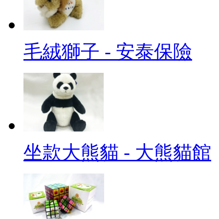
毛絨獅子 - 安泰保險
坐款大熊貓 - 大熊貓館