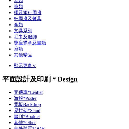
本類
筆類
繩及旅行周邊
杯周邊及餐具
傘類
文具系列
毛巾及服飾
獎座襟章及畫類
扇類
其他精品
顯示更多∨
平面設計及印刷 * Design
宣傳單*Leaflet
海報*Poster
背板Backdrop
易拉架*Stand
書刊*Booklet
其他*Other
室外裝置*OOH