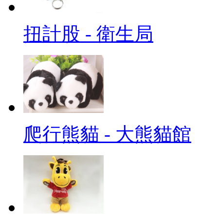
扭計股 - 衛生局
爬行熊貓 - 大熊貓館