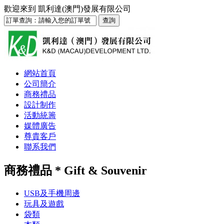
歡迎來到
凱利達(澳門)發展有限公司
網站首頁
公司簡介
商務禮品
設計制作
活動統籌
媒體廣告
尊貴客戶
聯系我們
商務禮品 * Gift & Souvenir
USB及手機周邊
玩具及遊戲
袋類