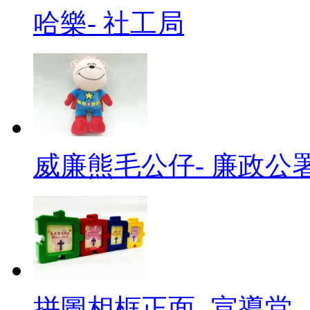
哈樂- 社工局
威廉熊毛公仔- 廉政公
拼圖相框正面- 宣導堂