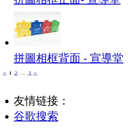
拼圖相框背面 - 宣導堂
«
1
2
…
3
»
友情链接：
谷歌搜索