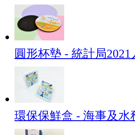
圓形杯墊 - 統計局202
環保保鮮盒 - 海事及水