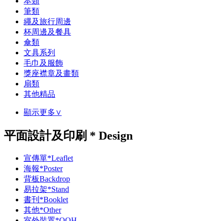
本類
筆類
繩及旅行周邊
杯周邊及餐具
傘類
文具系列
毛巾及服飾
獎座襟章及畫類
扇類
其他精品
顯示更多∨
平面設計及印刷 * Design
宣傳單*Leaflet
海報*Poster
背板Backdrop
易拉架*Stand
書刊*Booklet
其他*Other
室外裝置*OOH