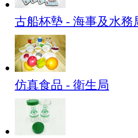
古船杯墊 - 海事及水務
仿真食品 - 衛生局