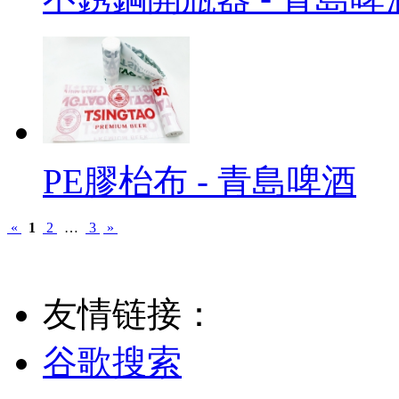
PE膠枱布 - 青島啤酒
«
1
2
…
3
»
友情链接：
谷歌搜索