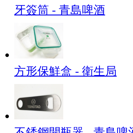
牙簽筒 - 青島啤酒
方形保鮮盒 - 衛生局
不銹鋼開瓶器 - 青島啤