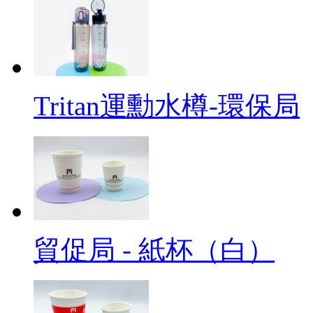
Tritan運勳水樽-環保局
貿促局 - 紙杯（白）