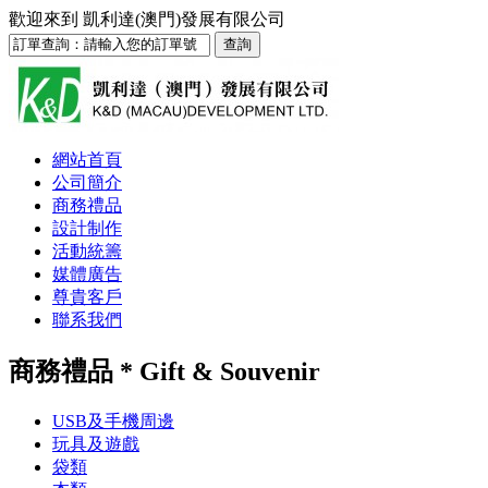
歡迎來到
凱利達(澳門)發展有限公司
網站首頁
公司簡介
商務禮品
設計制作
活動統籌
媒體廣告
尊貴客戶
聯系我們
商務禮品 * Gift & Souvenir
USB及手機周邊
玩具及遊戲
袋類