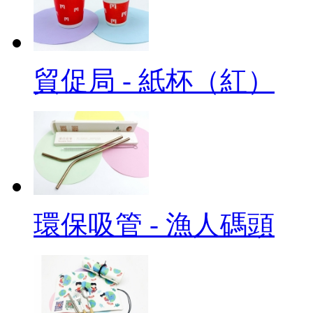
貿促局 - 紙杯（紅）
環保吸管 - 漁人碼頭