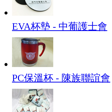
EVA杯墊 - 中葡護士會
PC保溫杯 - 陳族聯誼會