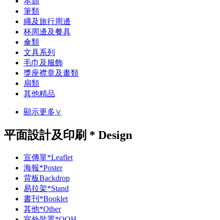
本類
筆類
繩及旅行周邊
杯周邊及餐具
傘類
文具系列
毛巾及服飾
獎座襟章及畫類
扇類
其他精品
顯示更多∨
平面設計及印刷 * Design
宣傳單*Leaflet
海報*Poster
背板Backdrop
易拉架*Stand
書刊*Booklet
其他*Other
室外裝置*OOH