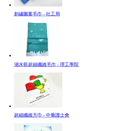
刺繡圖案毛巾 - 社工局
湖水藍超細纖維毛巾 - 理工學院
超細纖維方巾 - 中葡護士會