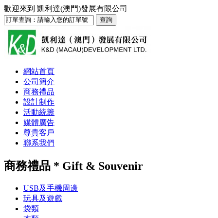
歡迎來到
凱利達(澳門)發展有限公司
網站首頁
公司簡介
商務禮品
設計制作
活動統籌
媒體廣告
尊貴客戶
聯系我們
商務禮品 * Gift & Souvenir
USB及手機周邊
玩具及遊戲
袋類