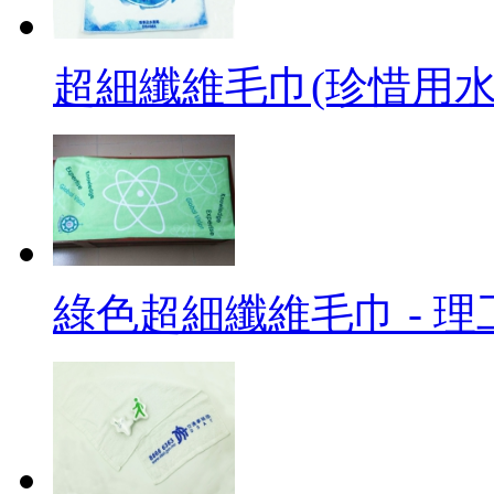
超細纖維毛巾(珍惜用水)
綠色超細纖維毛巾 - 