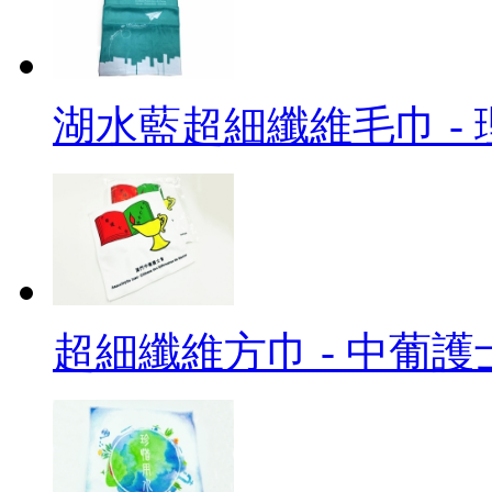
湖水藍超細纖維毛巾 -
超細纖維方巾 - 中葡護