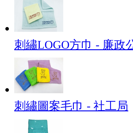
刺繡LOGO方巾 - 廉政
刺繡圖案毛巾 - 社工局