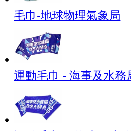
毛巾-地球物理氣象局
運動毛巾 - 海事及水務