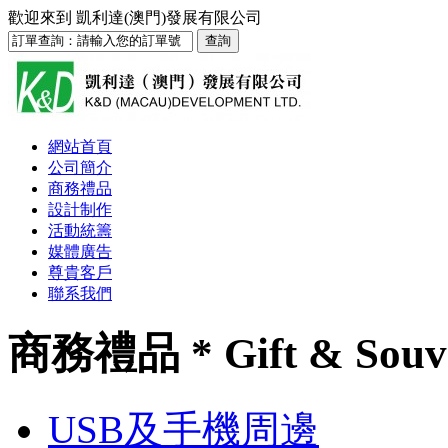
歡迎來到
凱利達(澳門)發展有限公司
網站首頁
公司簡介
商務禮品
設計制作
活動統籌
媒體廣告
尊貴客戶
聯系我們
商務禮品 * Gift & Souv
USB及手機周邊