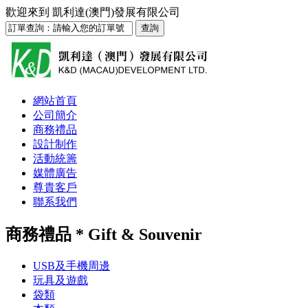
歡迎來到
凱利達(澳門)發展有限公司
網站首頁
公司簡介
商務禮品
設計制作
活動統籌
媒體廣告
尊貴客戶
聯系我們
商務禮品 * Gift & Souvenir
USB及手機周邊
玩具及遊戲
袋類