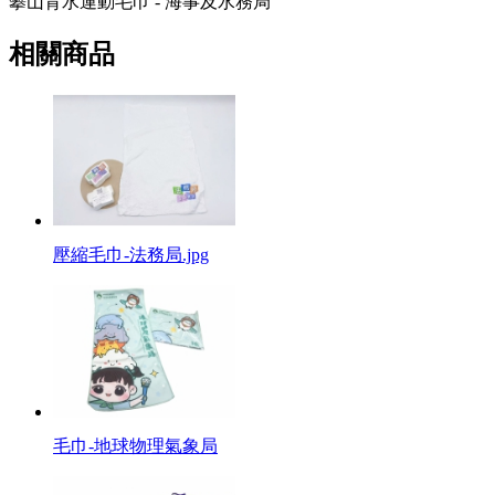
攀山背水運動毛巾 - 海事及水務局
相關商品
壓縮毛巾-法務局.jpg
毛巾-地球物理氣象局