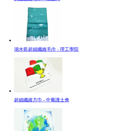
湖水藍超細纖維毛巾 - 理工學院
超細纖維方巾 - 中葡護士會