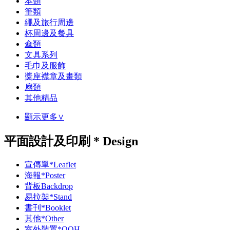
本類
筆類
繩及旅行周邊
杯周邊及餐具
傘類
文具系列
毛巾及服飾
獎座襟章及畫類
扇類
其他精品
顯示更多∨
平面設計及印刷 * Design
宣傳單*Leaflet
海報*Poster
背板Backdrop
易拉架*Stand
書刊*Booklet
其他*Other
室外裝置*OOH