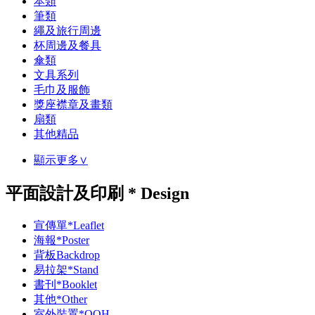
本類
筆類
繩及旅行周邊
杯周邊及餐具
傘類
文具系列
毛巾及服飾
獎座襟章及畫類
扇類
其他精品
顯示更多∨
平面設計及印刷 * Design
宣傳單*Leaflet
海報*Poster
背板Backdrop
易拉架*Stand
書刊*Booklet
其他*Other
室外裝置*OOH