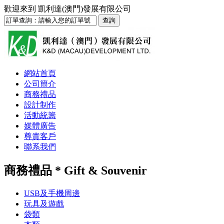
歡迎來到
凱利達(澳門)發展有限公司
網站首頁
公司簡介
商務禮品
設計制作
活動統籌
媒體廣告
尊貴客戶
聯系我們
商務禮品 * Gift & Souvenir
USB及手機周邊
玩具及遊戲
袋類