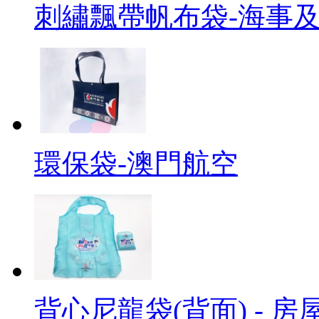
刺繡飄帶帆布袋-海事
環保袋-澳門航空
背心尼龍袋(背面) - 房屋