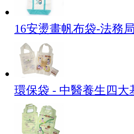
16安燙畫帆布袋-法務
環保袋 - 中醫養生四大