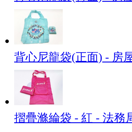
背心尼龍袋(正面) - 房
摺疊滌綸袋 - 紅 - 法務