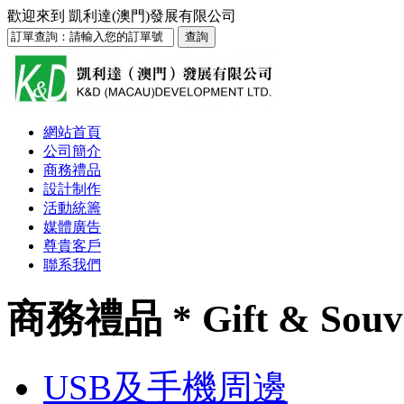
歡迎來到
凱利達(澳門)發展有限公司
網站首頁
公司簡介
商務禮品
設計制作
活動統籌
媒體廣告
尊貴客戶
聯系我們
商務禮品 * Gift & Souv
USB及手機周邊