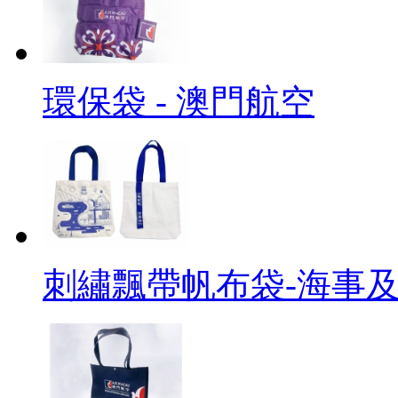
環保袋 - 澳門航空
刺繡飄帶帆布袋-海事