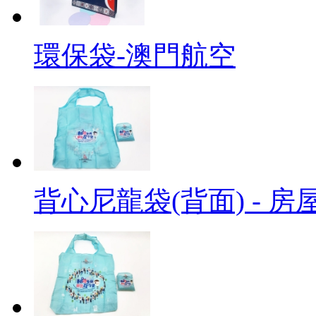
環保袋-澳門航空
背心尼龍袋(背面) - 房屋