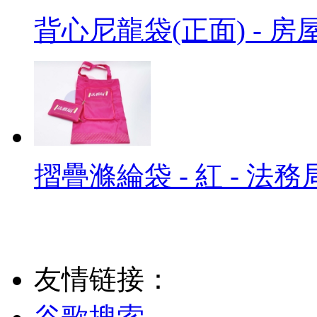
背心尼龍袋(正面) - 房
摺疊滌綸袋 - 紅 - 法務
友情链接：