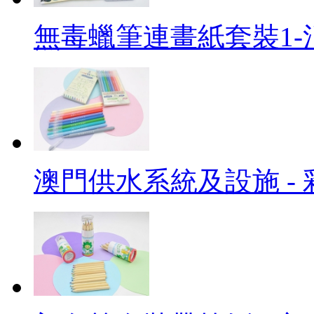
無毒蠟筆連畫紙套裝1-
澳門供水系統及設施 -