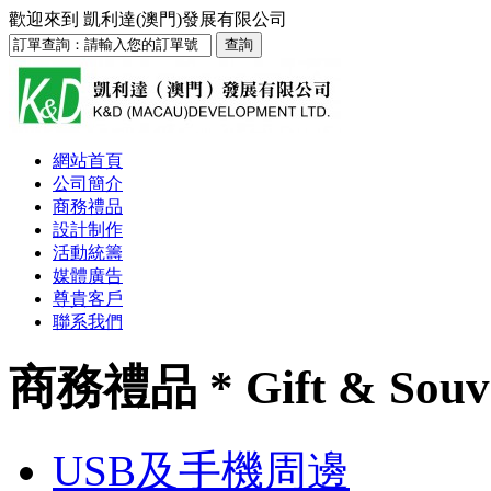
歡迎來到
凱利達(澳門)發展有限公司
網站首頁
公司簡介
商務禮品
設計制作
活動統籌
媒體廣告
尊貴客戶
聯系我們
商務禮品 * Gift & Souv
USB及手機周邊