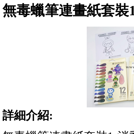
無毒蠟筆連畫紙套裝1
詳細介紹: