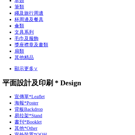
本類
筆類
繩及旅行周邊
杯周邊及餐具
傘類
文具系列
毛巾及服飾
獎座襟章及畫類
扇類
其他精品
顯示更多∨
平面設計及印刷 * Design
宣傳單*Leaflet
海報*Poster
背板Backdrop
易拉架*Stand
書刊*Booklet
其他*Other
室外裝置*OOH