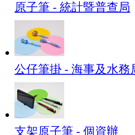
原子筆 - 統計暨普查局
公仔筆掛 - 海事及水務
支架原子筆 - 個資辦